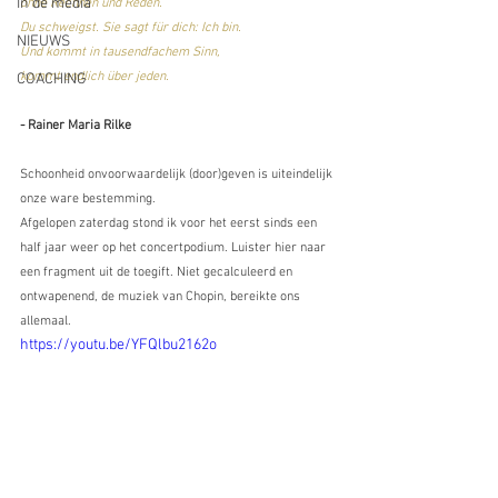
In de media
ohne Rechnen und Reden.
Du schweigst. Sie sagt für dich: Ich bin.
NIEUWS
Und kommt in tausendfachem Sinn,
kommt endlich über jeden.
COACHING
- Rainer Maria Rilke
Schoonheid onvoorwaardelijk (door)geven is uiteindelijk 
onze ware bestemming.
Afgelopen zaterdag stond ik voor het eerst sinds een 
half jaar weer op het concertpodium. Luister hier naar 
een fragment uit de toegift. Niet gecalculeerd en 
ontwapenend, de muziek van Chopin, bereikte ons 
allemaal.
https://youtu.be/YFQlbu2162o