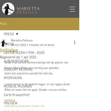
MARIETTA
PETKOVA
Post
PRESS
Marietta Petkova
PRESS
30 mrt 2022
1 minuten om te lezen
Initialen
LEO DE KLERK (1958 - 2020)
Bijgewerkt op:
1 apr 2022
ALBUM REVIEWS
Sinds mijn eerste kennismaking met de poëzie van 
Rainer Maria Rilke zo’n twintig jaar geleden,
CONCERT REVIEWS
laten zijn woord en wereld me niet los. 
INTERVIEWS
Laatst kwam ik dit gedicht tegen. In vijf regels drukt 
MUSICAL MUSINGS
Rilke uit waar het om gaat. Zonder ruis en verlies.
Carel Kraayenhof
INITIALE
PREVIEW
Gieb deine Schönheit immer hin