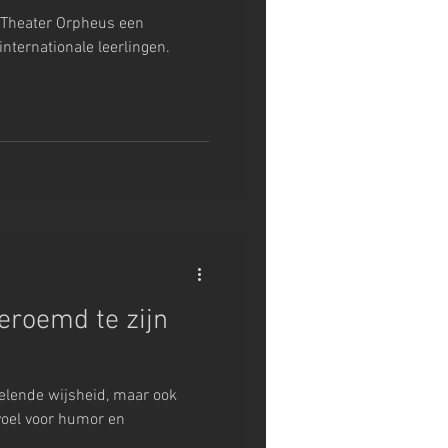
n Theater Orpheus een
nternationale leerlingen.
eroemd te zijn
kelende wijsheid, maar ook
voel voor humor en