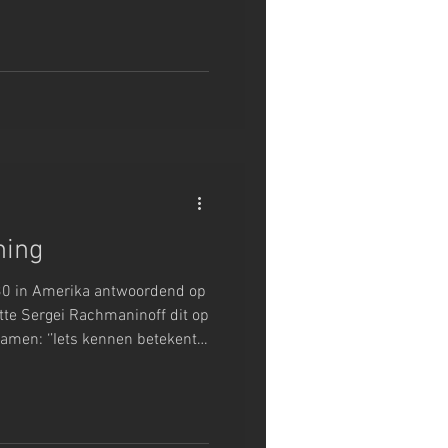
hing
 '30 in Amerika antwoordend op
atte Sergei Rachmaninoff dit op
amen: ‘’Iets kennen betekent