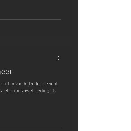
meer
ofielen van hetzelfde gezicht.
voel ik mij zowel leerling als