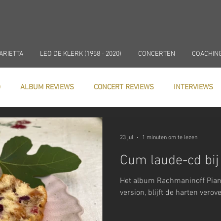
ARIETTA
LEO DE KLERK (1958 - 2020)
CONCERTEN
COACHIN
)
ALBUM REVIEWS
CONCERT REVIEWS
INTERVIEWS
In de media
NIEUWS
COACHING
23 jul
1 minuten om te lezen
Cum laude-cd bij
Het album Rachmaninoff Piano 
version, blijft de harten verov