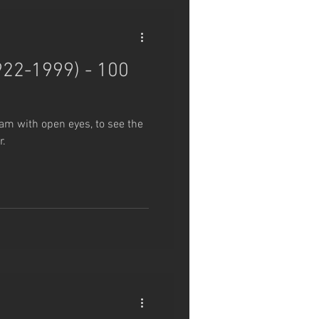
922-1999) - 100
am with open eyes, to see the
r.