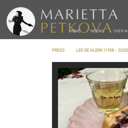
MARIETTA
PETKOVA
HOME
NIEUWS
OVER M
PRESS
LEO DE KLERK (1958 - 2020
Carel Kraayenhof
PREVIEW