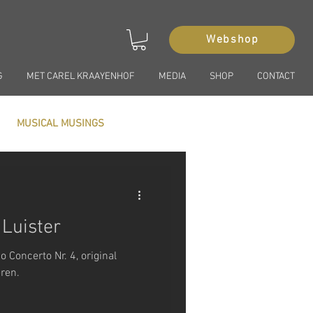
Webshop
G
MET CAREL KRAAYENHOF
MEDIA
SHOP
CONTACT
MUSICAL MUSINGS
 Luister
Concerto Nr. 4, original
eren.