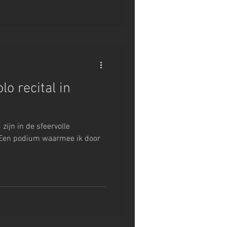
lo recital in
zijn in de sfeervolle
 Een podium waarmee ik door
.