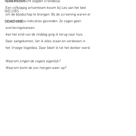
In de media
spikkels zonlicht oogden vriendelijk.
Een vijfkoppig artsenteam kwam bij Leo aan het bed 
NIEUWS
om de boodschap te brengen. Bij de screening waren er 
COACHING
teveel contra-indicaties gevonden. Ze zagen geen 
overlevingskansen. 
Aan het eind van de middag ging ik terug naar huis. 
Daar aangekomen, liet ik alles staan en verdween in 
het
 Vroege Vogelbos
. Daar bleef ik tot het donker werd.
Waarom zingen de vogels eigenlijk?
Waarom komt de zon morgen weer op?