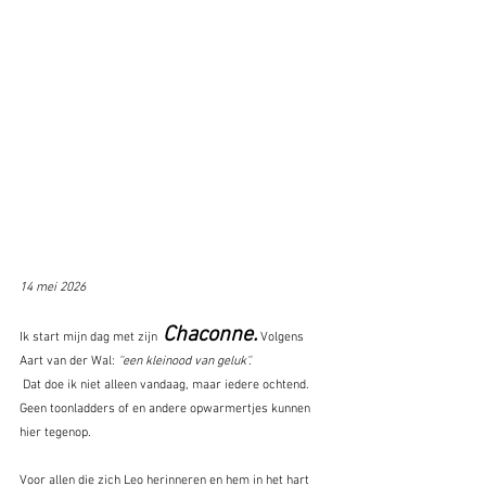
14 mei 2026
Chaconne.
Ik start mijn dag met zijn
 Volgens 
Aart van der Wal: 
''een kleinood van geluk''.
 Dat doe ik niet alleen vandaag, maar iedere ochtend. 
Geen toonladders of en andere opwarmertjes kunnen 
hier tegenop.
Voor allen die zich Leo herinneren en hem in het hart 