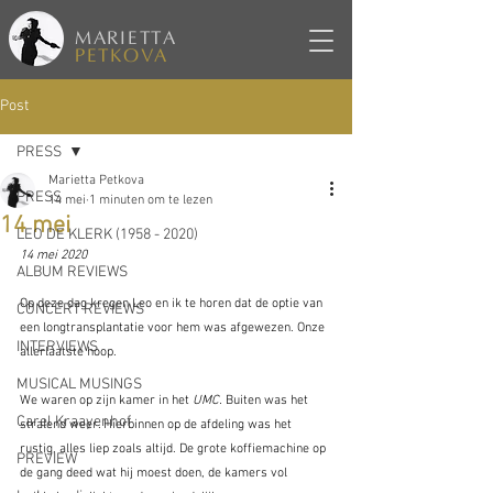
MARIETTA
PETKOVA
Post
PRESS
Marietta Petkova
PRESS
14 mei
1 minuten om te lezen
14 mei
LEO DE KLERK (1958 - 2020)
14 mei 2020
ALBUM REVIEWS
Op deze dag kregen Leo en ik te horen dat de optie van 
CONCERT REVIEWS
een longtransplantatie voor hem was afgewezen. Onze 
INTERVIEWS
allerlaatste hoop.
MUSICAL MUSINGS
We waren op zijn kamer in het
 UMC.
 Buiten was het 
Carel Kraayenhof
stralend weer. Hierbinnen op de afdeling was het 
rustig, alles liep zoals altijd. De grote koffiemachine op 
PREVIEW
de gang deed wat hij moest doen, de kamers vol 