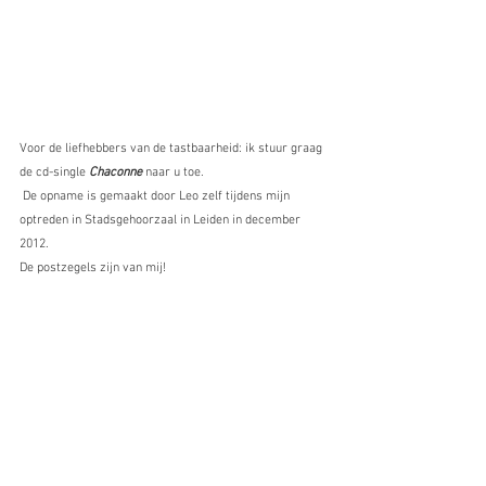
Voor de liefhebbers van de tastbaarheid: ik stuur graag 
de cd-single 
Chaconne 
naar u toe.
 De opname is gemaakt door Leo zelf tijdens mijn 
optreden in Stadsgehoorzaal in Leiden in december 
2012.
De postzegels zijn van mij!