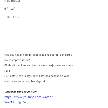
In de media
NIEUWS
COACHING
Hoe zou het zijn om bij deze bloeiende perzik een kort s
tuk te improviseren?
Of als dit niet kan, een dierbare muziekje weer eens aan
raken? 
Het laatste heb ik afgelopen zaterdag gedaan en voor u 
hier onpretentieus op beeld gezet.
Chaconne van Leo de Klerk 
https://www.youtube.com/watch?
v=7dUDP0g9poE