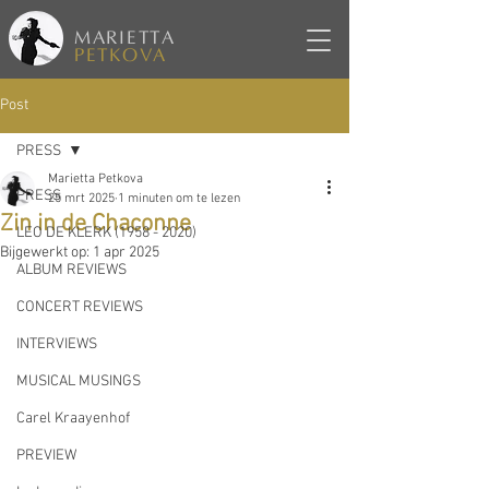
MARIETTA
PETKOVA
Post
PRESS
Marietta Petkova
PRESS
25 mrt 2025
1 minuten om te lezen
Zin in de Chaconne
LEO DE KLERK (1958 - 2020)
Bijgewerkt op:
1 apr 2025
ALBUM REVIEWS
CONCERT REVIEWS
INTERVIEWS
MUSICAL MUSINGS
Carel Kraayenhof
PREVIEW