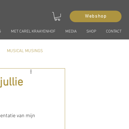
Webshop
G
MET CAREL KRAAYENHOF
MEDIA
SHOP
CONTACT
MUSICAL MUSINGS
ullie
sentatie van mijn 