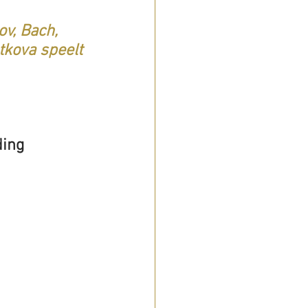
v, Bach, 
tkova speelt 
ding