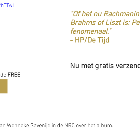
PhTTwI
"Of het nu Rachmanino
Brahms of Liszt is: Pe
fenomenaal."
- HP/De Tijd
Nu met gratis verzen
ode 
FREE
 van Wenneke Savenije in de NRC over het album.