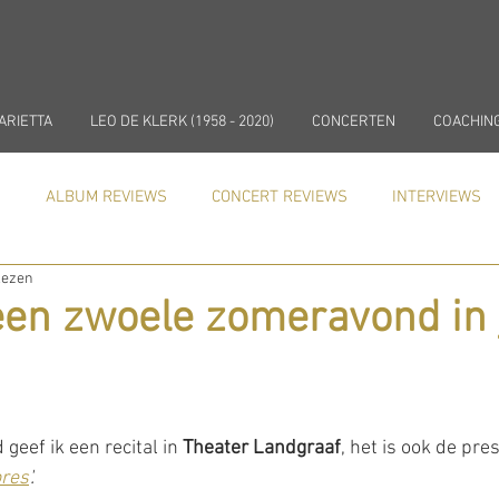
ARIETTA
LEO DE KLERK (1958 - 2020)
CONCERTEN
COACHIN
)
ALBUM REVIEWS
CONCERT REVIEWS
INTERVIEWS
lezen
In de media
NIEUWS
COACHING
een zwoele zomeravond in j
eef ik een recital in 
Theater Landgraaf
, het is ook de pre
res
'.