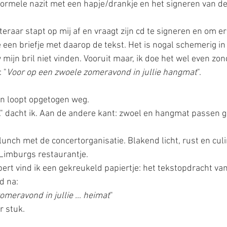
nformele nazit met een hapje/drankje en het signeren van de
eraar stapt op mij af en vraagt zijn cd te signeren en om er i
e een briefje met daarop de tekst. Het is nogal schemerig in d
mijn bril niet vinden. Vooruit maar, ik doe het wel even zond
 "
Voor op een zwoele zomeravond in jullie hangmat
".
n loopt opgetogen weg.
." dacht ik. Aan de andere kant: zwoel en hangmat passen go
lunch met de concertorganisatie. Blakend licht, rust en culi
 Limburgs restaurantje.
bert vind ik een gekreukeld papiertje: het tekstopdracht van
d na: 
omeravond in jullie … heimat
"
r stuk.