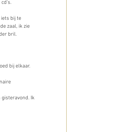
 cd's.
ets bij te 
e zaal, ik zie 
er bril.
ed bij elkaar.
naire 
 gisteravond. Ik 