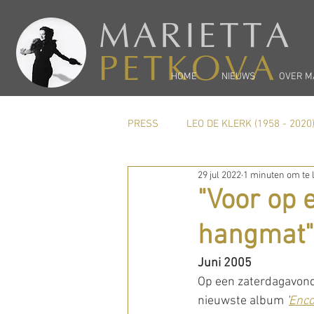
MARIETTA
PETKOVA
HOME
NIEUWS
OVER M
PRESS
LEO DE KLERK (1958 - 2020
29 jul 2022
1 minuten om te 
Carel Kraayenhof
PREVIEW
"Voor op 
hangmat"
Juni 2005
Op een zaterdagavond g
nieuwste album
 '
Enco