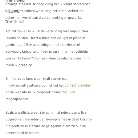
In de media
onlangs afgelast. Ik hoop vurig dat ik vanaf september 
het concertpodium weer mag betreden. Achter de 
NIEUWS
schermen wordt aan diverse boekingen gewerkt.
COACHING
Tot het zo ver is wil ik de verbinding met mijn publiek 
levend houden. Heeft u thuis een vleugel of piano in 
goede staat? Een aanleiding om iets te vieren óf 
eenvoudig behoefte om een programma met geliefde 
werken te horen? Voor een klein gezelschap van intimi 
treed ik graag op.
Bij interesse kunt u een mail sturen naar 
info@mariettapetkova.com of vul het 
contactformulier
op de website in. Ik bespreek graag met u de 
mogelijkheden.
Zoals u wellicht weet zijn al mijn al mijn albums live 
opgenomen. Genieten van live-opnames in deze Corona-
tijd geeft de luisteraar de gelegenheid om zich in de 
concertzaal te wanen. 