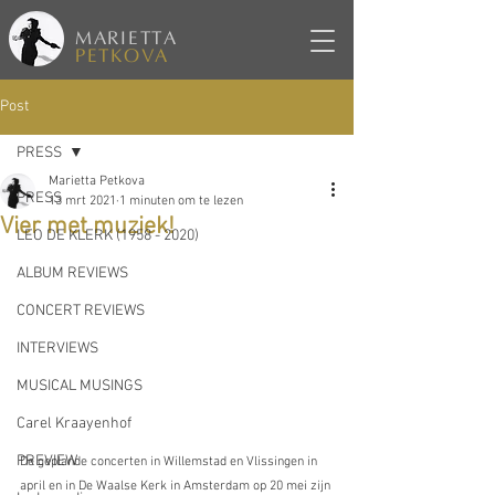
MARIETTA
PETKOVA
Post
PRESS
Marietta Petkova
PRESS
13 mrt 2021
1 minuten om te lezen
Vier met muziek!
LEO DE KLERK (1958 - 2020)
ALBUM REVIEWS
CONCERT REVIEWS
INTERVIEWS
MUSICAL MUSINGS
Carel Kraayenhof
PREVIEW
De geplande concerten in Willemstad en Vlissingen in 
april en in De Waalse Kerk in Amsterdam op 20 mei zijn 