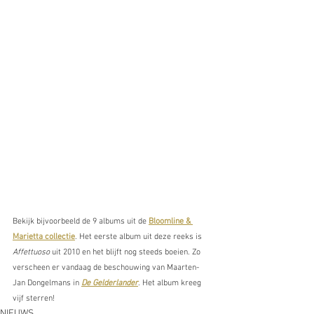
Bekijk bijvoorbeeld de 9 albums uit de 
Bloomline & 
Marietta collectie
. Het eerste album uit deze reeks is 
Affettuoso
 uit 2010 en het blijft nog steeds boeien. Zo 
verscheen er vandaag de beschouwing van Maarten-
Jan Dongelmans in 
De Gelderlander
. Het album kreeg 
vijf sterren!
NIEUWS