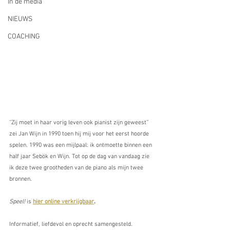
In de media
NIEUWS
COACHING
''Zij moet in haar vorig leven ook pianist zijn geweest’’ 
zei Jan Wijn in 1990 toen hij mij voor het eerst hoorde 
spelen. 1990 was een mijlpaal: ik ontmoette binnen een 
half jaar Sebök en Wijn. Tot op de dag van vandaag zie 
ik deze twee grootheden van de piano als mijn twee 
bronnen.
Speel! 
is 
hier online verkrijgbaar
.
Informatief, liefdevol en oprecht samengesteld. 