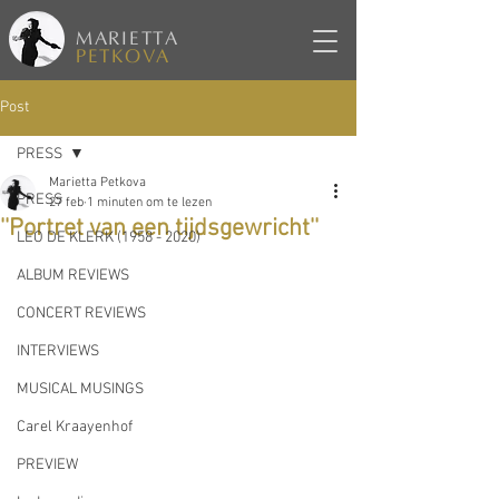
MARIETTA
PETKOVA
Post
PRESS
Marietta Petkova
PRESS
27 feb
1 minuten om te lezen
''Portret van een tijdsgewricht''
LEO DE KLERK (1958 - 2020)
ALBUM REVIEWS
CONCERT REVIEWS
INTERVIEWS
MUSICAL MUSINGS
Carel Kraayenhof
PREVIEW