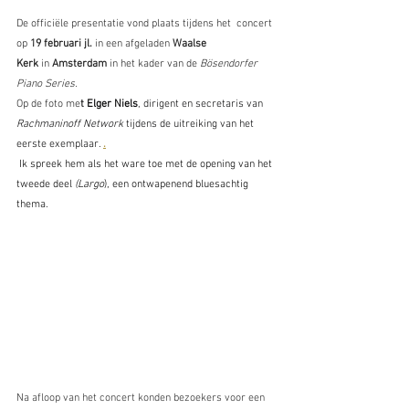
De officiële presentatie vond plaats tijdens het  concert 
op 
19 februari jl. 
in een afgeladen 
Waalse 
Kerk
 in 
Amsterdam
 in het kader van de
 Bösendorfer 
Piano Series.
Op de foto me
t 
Elger Niels
, dirigent en secretaris van 
Rachmaninoff Network
 tijdens de uitreiking van het 
eerste exemplaar. 
.
 Ik spreek hem als het ware toe met de opening van het 
tweede deel 
(Largo
), een ontwapenend bluesachtig 
thema.
Na afloop van het concert konden bezoekers voor een 