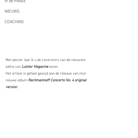
In de media
NIEUWS
COACHING
Met plezier laat ik u de coverstory
van de nieuwste 
editie van
Luister Magazine
 lezen. 
Het artikel is geheel gewijd aan de release van mijn 
nieuwe album 
Rachmaninoff Concerto No. 4 original 
version
. 