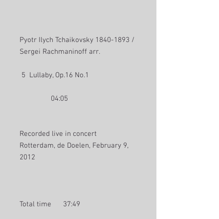
Pyotr Ilych Tchaikovsky 1840-1893 /
Sergei Rachmaninoff arr.
5 Lullaby, Op.16 No.1
04:05
Recorded live in concert
Rotterdam, de Doelen, February 9,
2012
Total time 37:49