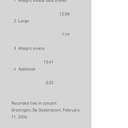
1 Allegro vivace (alla breve)
12:08
2 Largo
7:19
3 Allegro vivace
13:41
4 Applause
0:32
Recorded live in concert
Groningen, De Oosterpoort, February
11, 2006