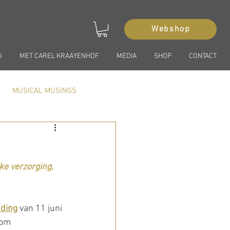
Webshop
G
MET CAREL KRAAYENHOF
MEDIA
SHOP
CONTACT
MUSICAL MUSINGS
ke verzorging, 
nding
 van 11 juni 
 om 