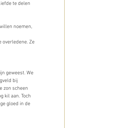
iefde te delen 
 willen noemen, 
 overledene. Ze 
ijn geweest. We 
gveld bij 
De zon scheen 
 kil aan. Toch 
ige gloed in de 