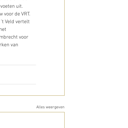
voeten uit.
ew voor de VRT.
t Veld vertelt 
met 
ombrecht voor 
rken van 
Alles weergeven