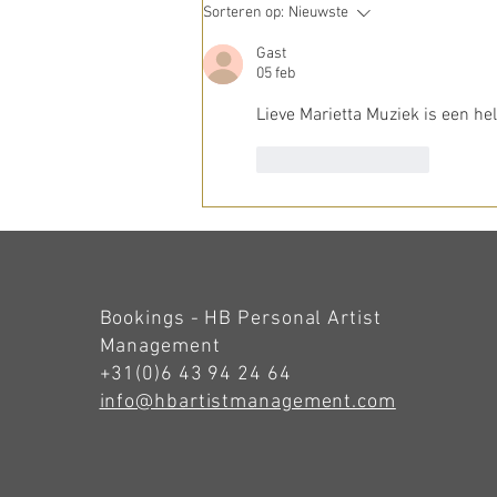
Een Luister 10 voor de
Sorteren op:
Nieuwste
oerversie van het Vierde
Rachmaninoff met het Noord
Gast
05 feb
Nederlands Orkest
Lieve Marietta Muziek is een hele
Like
Reageren
Bookings - HB Personal Artist
Management
+31(0)6 43 94 24 64
info@hbartistmanagement.com