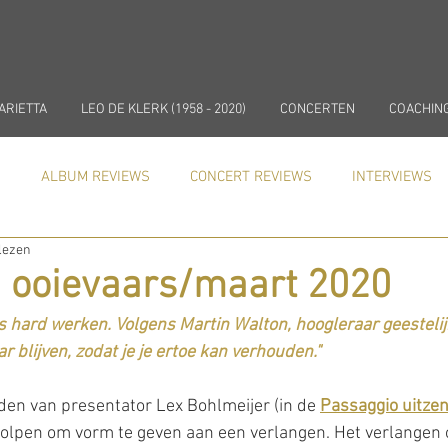
ARIETTA
LEO DE KLERK (1958 - 2020)
CONCERTEN
COACHIN
)
ALBUM REVIEWS
CONCERT REVIEWS
INTERVIEWS
lezen
In de media
NIEUWS
COACHING
n ooievaars/maart 2020
s hard werken. Volgens Martin Walton, hoogleraar geestelij
 blijven, zodat je je ertoe kan verhouden."
en van presentator Lex Bohlmeijer (in de 
Passaggio uitze
olpen om vorm te geven aan een verlangen. Het verlangen