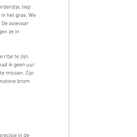
erijtje, liep 
 in het gras. We 
! De ooievaar 
en ze in 
ritje te zijn.
had ik geen uur 
te missen. Zijn 
onotone brom 
recisie in de 