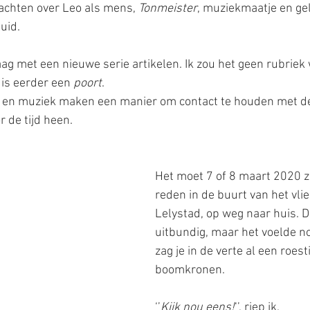
achten over Leo als mens, 
Tonmeister
, muziekmaatje en gel
uid.
ag met een nieuwe serie artikelen. Ik zou het geen rubriek
is eerder een 
poort
.
en en muziek maken een manier om contact te houden met de
 de tijd heen.
Het moet 7 of 8 maart 2020 z
reden in de buurt van het vlie
Lelystad, op weg naar huis. 
uitbundig, maar het voelde nog
zag je in de verte al een roest
boomkronen.
‘’
Kijk nou eens!
‘’, riep ik.