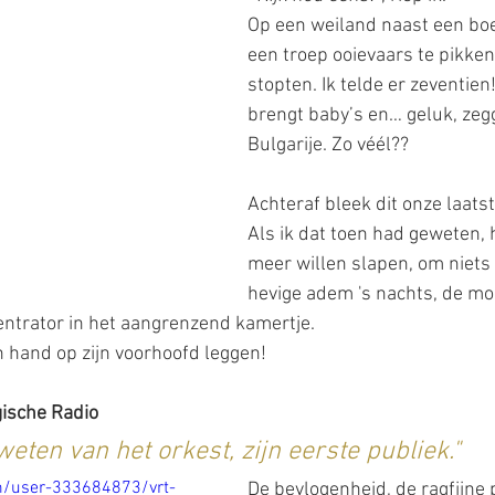
Op een weiland naast een boerd
een troep ooievaars te pikken
stopten. Ik telde er zeventien
brengt baby’s en… geluk, zegg
Bulgarije. Zo véél??
Achteraf bleek dit onze laatste 
Als ik dat toen had geweten, 
meer willen slapen, om niets 
hevige adem 's nachts, de m
entrator in het aangrenzend kamertje.
 hand op zijn voorhoofd leggen!
gische Radio
weten van het orkest, zijn eerste publiek."
m/user-333684873/vrt-
De bevlogenheid, de ragfijne p