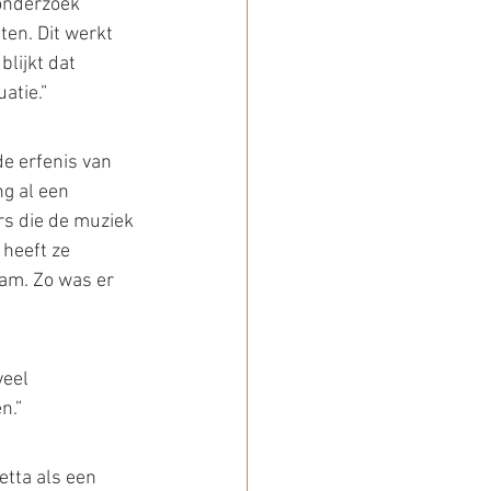
 onderzoek 
en. Dit werkt 
lijkt dat 
atie.”
de erfenis van 
ng al een 
rs die de muziek 
heeft ze 
aam. Zo was er 
veel 
n.”
tta als een 