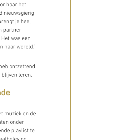
or haar het 
nd nieuwsgierig 
rengt je heel 
n partner 
. Het was een 
in haar wereld.”
 heb ontzettend 
blijven leren, 
nde 
t muziek en de 
ten onder 
de playlist te 
aalbeleving. 