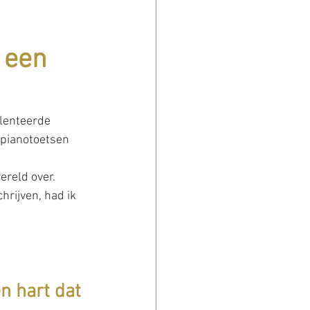
 
 een 
lenteerde 
 pianotoetsen 
 
reld over. 
rijven, had ik 
n hart dat 