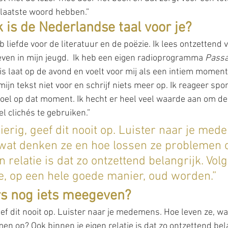
 laatste woord hebben.”
 is de Nederlandse taal voor je?
b liefde voor de literatuur en de poëzie. Ik lees ontzettend v
en in mijn jeugd.  Ik heb een eigen radioprogramma 
Passa
is laat op de avond en voelt voor mij als een intiem mome
 mijn tekst niet voor en schrijf niets meer op. Ik reageer sp
voel op dat moment. Ik hecht er heel veel waarde aan om d
el clichés te gebruiken.”
gierig, geef dit nooit op. Luister naar je med
 wat denken ze en hoe lossen ze problemen 
n relatie is dat zo ontzettend belangrijk. Vol
e, op een hele goede manier, oud worden.”
ers nog iets meegeven?
geef dit nooit op. Luister naar je medemens. Hoe leven ze, w
en op? Ook binnen je eigen relatie is dat zo ontzettend bela