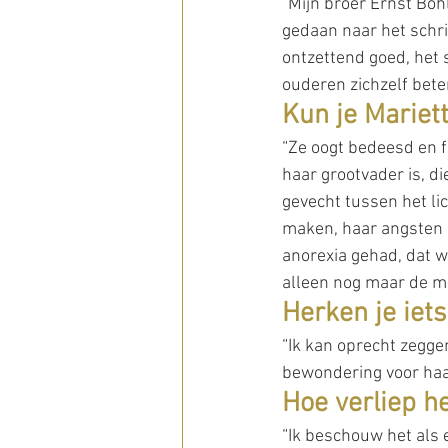
“Mijn broer Ernst Bohl
gedaan naar het schri
ontzettend goed, het 
ouderen zichzelf beter
Kun je Mariet
“Ze oogt bedeesd en fr
haar grootvader is, di
gevecht tussen het li
maken, haar angsten e
anorexia gehad, dat w
alleen nog maar de m
Herken je iets
“Ik kan oprecht zeggen
bewondering voor haa
Hoe verliep he
“Ik beschouw het als 