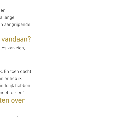
een 
a lange 
en aangrijpende 
e vandaan?
les kan zien, 
k. En toen dacht 
nier heb ik 
indelijk hebben 
et te zien.”
ten over 