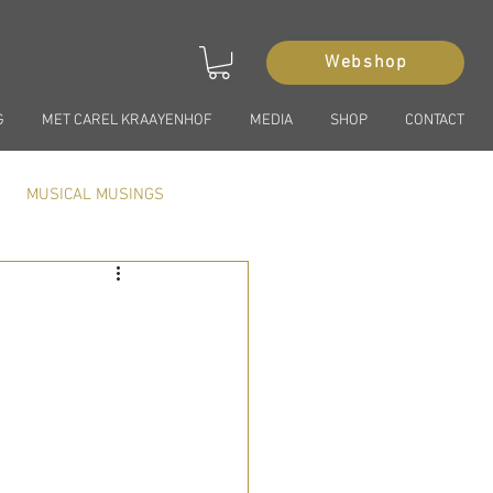
Webshop
G
MET CAREL KRAAYENHOF
MEDIA
SHOP
CONTACT
MUSICAL MUSINGS