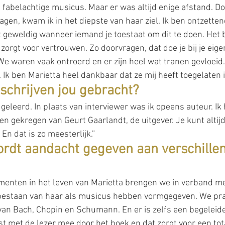
 fabelachtige musicus. Maar er was altijd enige afstand. Do
ragen, kwam ik in het diepste van haar ziel. Ik ben ontzette
t geweldig wanneer iemand je toestaat om dit te doen. Het b
t zorgt voor vertrouwen. Zo doorvragen, dat doe je bij je eige
We waren vaak ontroerd en er zijn heel wat tranen gevloeid
 Ik ben Marietta heel dankbaar dat ze mij heeft toegelaten 
 schrijven jou gebracht?
n geleerd. In plaats van interviewer was ik opeens auteur. Ik
n gekregen van Geurt Gaarlandt, de uitgever. Je kunt altijd 
. En dat is zo meesterlijk.”
ordt aandacht gegeven aan verschille
menten in het leven van Marietta brengen we in verband me
bestaan van haar als musicus hebben vormgegeven. We pra
an Bach, Chopin en Schumann. En er is zelfs een begeleiden
t met de lezer mee door het boek en dat zorgt voor een tot