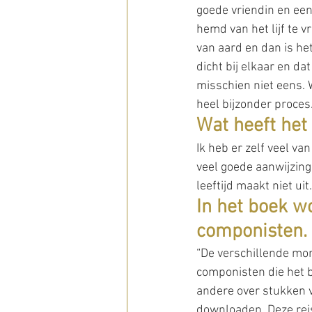
goede vriendin en een
hemd van het lijf te v
van aard en dan is he
dicht bij elkaar en da
misschien niet eens. 
heel bijzonder proces.
Wat heeft het
Ik heb er zelf veel va
veel goede aanwijzinge
leeftijd maakt niet uit
In het boek w
componisten.
“De verschillende mo
componisten die het 
andere over stukken v
downloaden. Deze reis