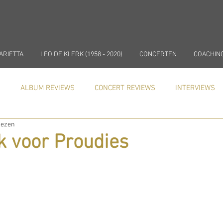
ARIETTA
LEO DE KLERK (1958 - 2020)
CONCERTEN
COACHIN
)
ALBUM REVIEWS
CONCERT REVIEWS
INTERVIEWS
lezen
In de media
NIEUWS
COACHING
k voor Proudies