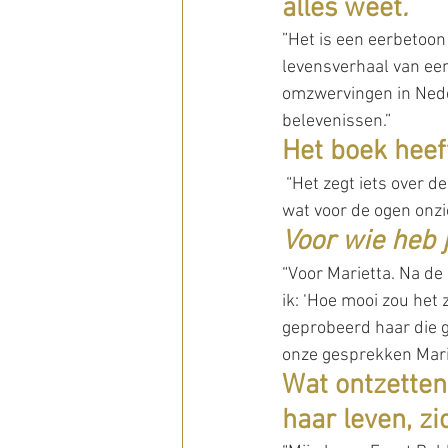
alles weet
.
”Het is een eerbetoon 
levensverhaal van een
omzwervingen in Neder
belevenissen.”
Het boek heef
 “Het zegt iets over d
wat voor de ogen onzic
Voor wie heb 
“Voor Marietta. Na de 
ik: ‘Hoe mooi zou het 
geprobeerd haar die g
onze gesprekken Mari
Wat ontzettend
haar leven, zi