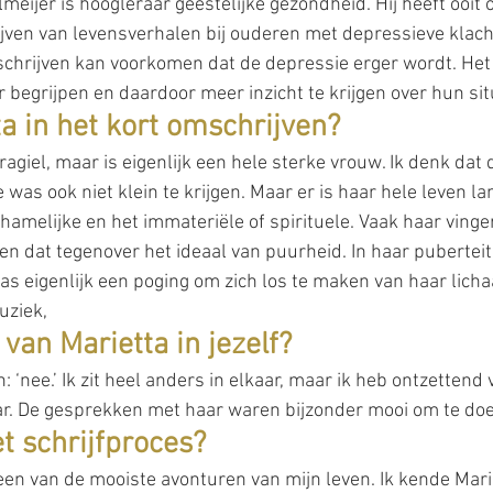
meijer is hoogleraar geestelijke gezondheid. Hij heeft ooit
jven van levensverhalen bij ouderen met depressieve klacht
schrijven kan voorkomen dat de depressie erger wordt. Het b
 begrijpen en daardoor meer inzicht te krijgen over hun situ
ta in het kort omschrijven?
agiel, maar is eigenlijk een hele sterke vrouw. Ik denk dat 
e was ook niet klein te krijgen. Maar er is haar hele leven la
chamelijke en het immateriële of spirituele. Vaak haar vinge
n dat tegenover het ideaal van puurheid. In haar puberteit 
as eigenlijk een poging om zich los te maken van haar lich
uziek,
 van Marietta in jezelf?
: ‘nee.’ Ik zit heel anders in elkaar, maar ik heb ontzettend 
r. De gesprekken met haar waren bijzonder mooi om te doe
t schrijfproces?
een van de mooiste avonturen van mijn leven. Ik kende Marie