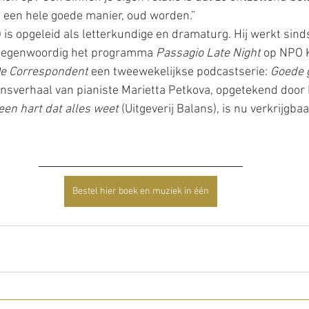
p een hele goede manier, oud worden.”
) is opgeleid als letterkundige en dramaturg. Hij werkt sind
 tegenwoordig het programma 
Passagio Late Night
 op NPO K
e Correspondent
 een tweewekelijkse podcastserie: 
Goede 
nsverhaal van pianiste Marietta Petkova, opgetekend door 
een hart dat alles weet 
(Uitgeverij Balans), is nu verkrijgba
Bestel hier boek en muziek in één