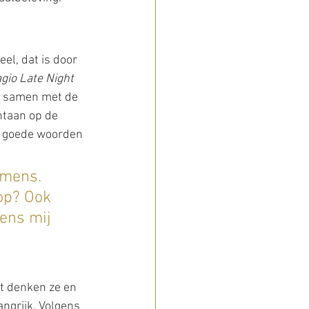
eel, dat is door 
gio Late Night
nt samen met de 
ontaan op de 
e goede woorden 
emens. 
op? Ook 
gens mij 
at denken ze en 
ngrijk. Volgens 