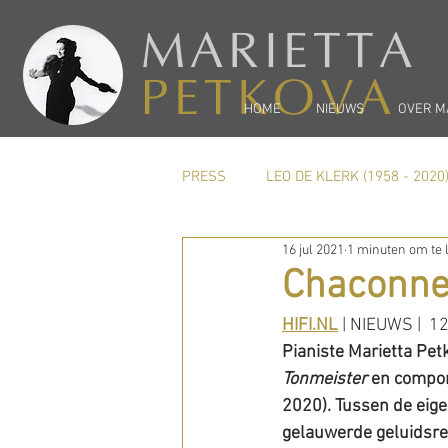
MARIETTA
PETKOVA
HOME
NIEUWS
OVER M
PRESS
LEO DE KLERK (1958 - 2020
16 jul 2021
1 minuten om te 
Carel Kraayenhof
PREVIEW
Chaconne 
HIFI.NL
| NIEUWS |  1
Pianiste Marietta Pet
Tonmeister
 en compon
2020). Tussen de eig
gelauwerde geluidsre