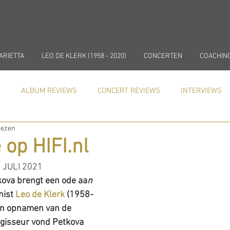
ARIETTA
LEO DE KLERK (1958 - 2020)
CONCERTEN
COACHIN
)
ALBUM REVIEWS
CONCERT REVIEWS
INTERVIEWS
lezen
In de media
NIEUWS
COACHING
op HIFI.nl
2 JULI 2021
kova brengt een ode aa
n 
ist 
Leo de Klerk
 (1958-
en opnamen van de 
gisseur vond Petkova 