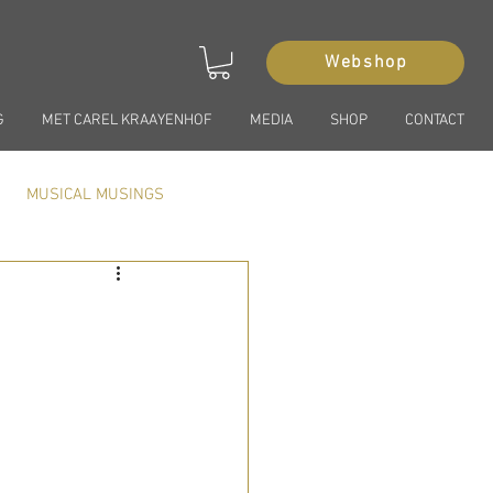
Webshop
G
MET CAREL KRAAYENHOF
MEDIA
SHOP
CONTACT
MUSICAL MUSINGS