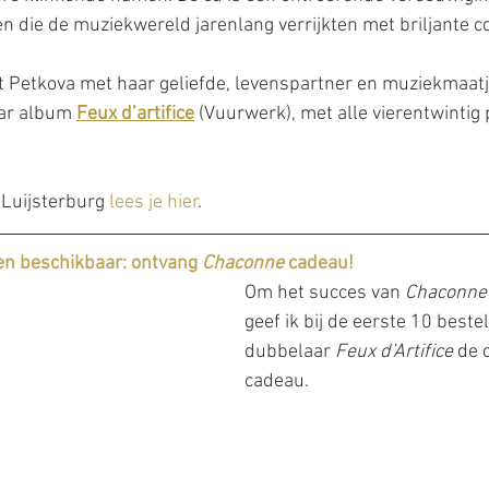
 die de muziekwereld jarenlang verrijkten met briljante cd
at Petkova met haar geliefde, levenspartner en muziekmaatj
ar album 
Feux d’artifice
 (Vuurwerk), met alle vierentwintig
Luijsterburg 
lees je hier
.
n beschikbaar: ontvang 
Chaconne
 cadeau!
Om het succes van 
Chaconne
geef ik bij de eerste 10 beste
dubbelaar 
Feux d’Artifice 
de 
cadeau. 