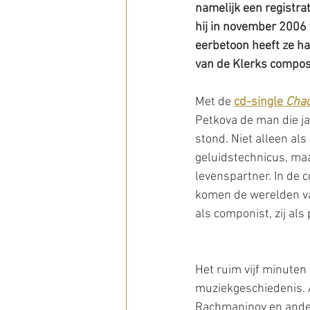
namelijk een registrat
hij in november 2006 
eerbetoon heeft ze ha
van de Klerks composi
Met de 
cd-single 
Cha
Petkova de man die ja
stond. Niet alleen als
geluidstechnicus, maa
levenspartner. In de 
komen de werelden va
als componist, zij als 
Het ruim vijf minuten
muziekgeschiedenis. 
Rachmaninov en ander