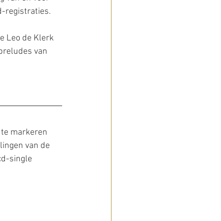
-registraties.
e Leo de Klerk 
 preludes van 
 te markeren 
llingen van de 
cd-single 