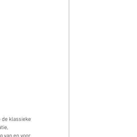
 de klassieke 
ie, 
 van en voor 