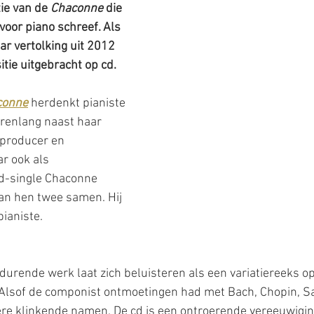
ie van de 
Chaconne
 die 
voor piano schreef. Als 
ar vertolking uit 2012 
tie uitgebracht op cd.
conne
 herdenkt pianiste 
renlang naast haar 
 producer en 
r ook als 
cd-single Chaconne 
n hen twee samen. Hij 
pianiste. 
 durende werk laat zich beluisteren als een variatiereeks op
Alsof de componist ontmoetingen had met Bach, Chopin, Sat
e klinkende namen. De cd is een ontroerende vereeuwiging