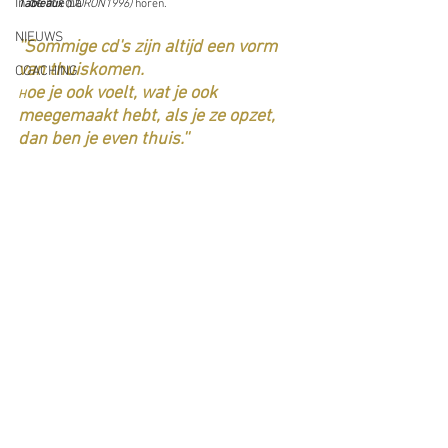
In de media
Tableaux 
(DORON1996)
horen.
NIEUWS
''Sommige cd's zijn altijd een vorm 
van thuiskomen.
COACHING
oe je ook voelt, wat je ook 
H
meegemaakt hebt, als je ze opzet, 
dan ben je even thuis.''