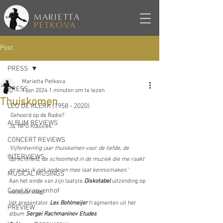
MARIETTA
PETKOVA
Post
PRESS
Marietta Petkova
PRESS
1 jan 2024
1 minuten om te lezen
Thuiskomen
LEO DE KLERK (1958 - 2020)
 Gehoord op de Radio?
ALBUM REVIEWS
Ja, NPO Klassiek.
CONCERT REVIEWS
'Vijfentwintig jaar thuiskomen voor de liefde, de 
INTERVIEWS
oprechtheid, de schoonheid in de muziek die me raakt 
en waar ik ook anderen mee laat kennismaken.'' 
MUSICAL MUSINGS
Aan het einde van zijn laatste 
Diskotabel
uitzending op 
Carel Kraayenhof
oudejaarsdag,
liet presentator
 Lex Bohlmeijer
 fragmenten uit het 
PREVIEW
album 
Sergei Rachmaninov Etudes