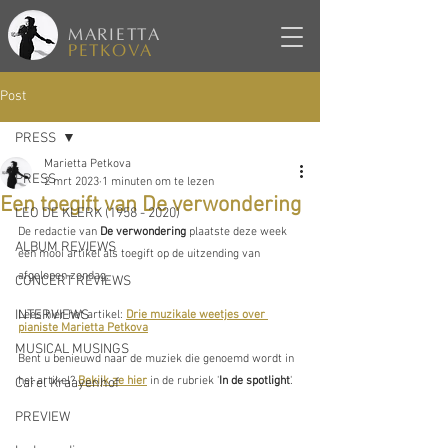
MARIETTA
PETKOVA
Post
PRESS
Marietta Petkova
PRESS
2 mrt 2023
1 minuten om te lezen
Een toegift van De verwondering
LEO DE KLERK (1958 - 2020)
De redactie van 
De verwondering
 plaatste deze week 
ALBUM REVIEWS
een mooi artikel als toegift op de uitzending van 
afgelopen zondag.
CONCERT REVIEWS
INTERVIEWS
Lees hier het artikel: 
Drie muzikale weetjes over 
pianiste Marietta Petkova
MUSICAL MUSINGS
Bent u benieuwd naar de muziek die genoemd wordt in 
het artikel? 
Bekijk ze hier
 in de rubriek '
In de spotlight
'.
Carel Kraayenhof
PREVIEW