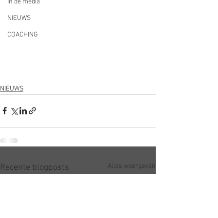
In de media
NIEUWS
COACHING
NIEUWS
Alles weergeven
Recente blogposts