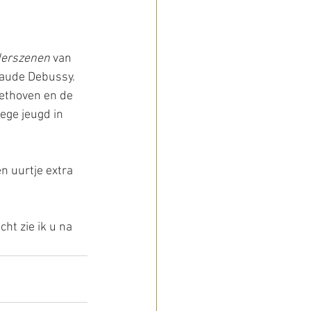
derszenen
 van 
laude Debussy. 
ethoven en de 
ege jeugd in 
n uurtje extra 
icht zie ik u na 