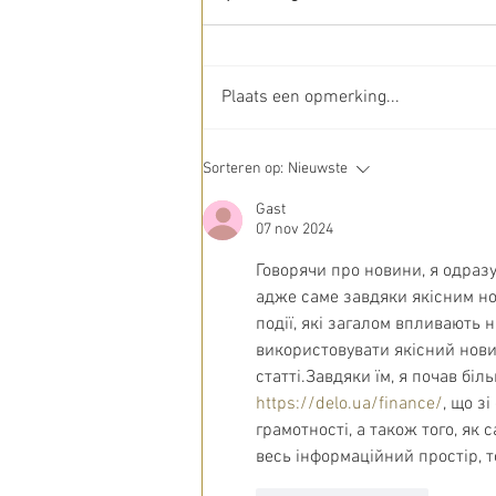
Plaats een opmerking...
'Vertrapt gras wordt pad'
Sorteren op:
Nieuwste
Gast
07 nov 2024
Говорячи про новини, я одразу
адже саме завдяки якісним но
події, які загалом впливають 
використовувати якісний новин
статті.Завдяки їм, я почав бі
https://delo.ua/finance/
, що з
грамотності, а також того, як
весь інформаційний простір, т