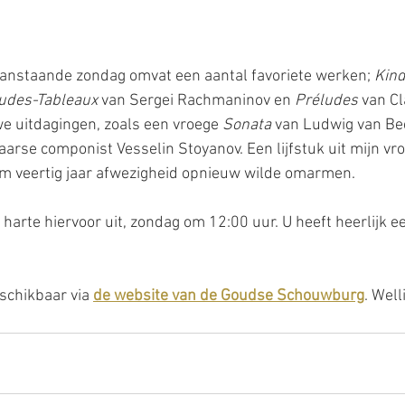
nstaande zondag omvat een aantal favoriete werken; 
Kin
udes-Tableaux
 van Sergei Rachmaninov en 
Préludes
 van C
we uitdagingen, zoals een vroege 
Sonata
 van Ludwig van Be
aarse componist Vesselin Stoyanov. Een lijfstuk uit mijn vro
ruim veertig jaar afwezigheid opnieuw wilde omarmen.
n harte hiervoor uit, zondag om 12:00 uur. U heeft heerlijk ee
schikbaar via 
de website van de Goudse Schouwburg
. Well