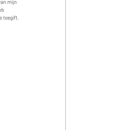
van mijn 
eb 
 toegift.