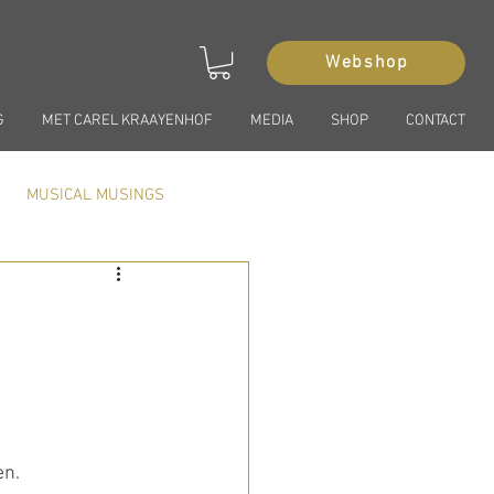
Webshop
G
MET CAREL KRAAYENHOF
MEDIA
SHOP
CONTACT
MUSICAL MUSINGS
en.