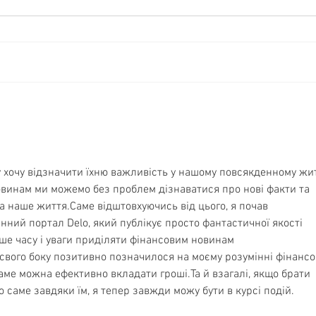
Cum laude-cd bij Luister
Een L
oerve
Rach
Nede
 хочу відзначити їхню важливість у нашому повсякденному житт
винам ми можемо без проблем дізнаватися про нові факти та 
на наше життя.Саме відштовхуючись від цього, я почав 
ний портал Delo, який публікує просто фантастичної якості 
льше часу і уваги приділяти фінансовим новинам 
і свого боку позитивно позначилося на моєму розумінні фінансо
 саме можна ефективно вкладати гроші.Та й взагалі, якщо брати 
о саме завдяки їм, я тепер завжди можу бути в курсі подій.