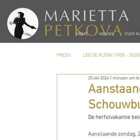
MARIETTA
PETKOVA
HOME
NIEUWS
OVER M
PRESS
LEO DE KLERK (1958 - 2020
25 okt 2024
1 minuten om te
Carel Kraayenhof
PREVIEW
Aanstaan
Schouwb
De herfstvakantie bel
Aanstaande zondag, 2