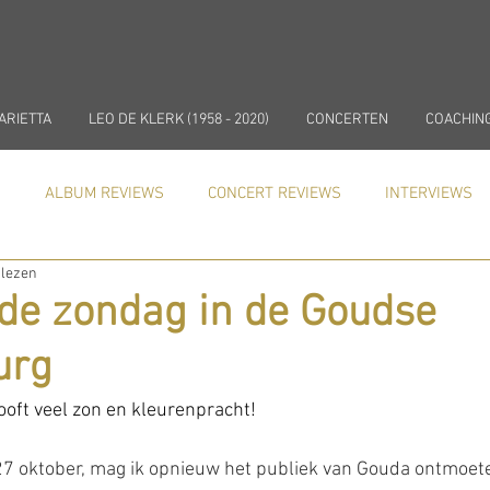
ARIETTA
LEO DE KLERK (1958 - 2020)
CONCERTEN
COACHIN
)
ALBUM REVIEWS
CONCERT REVIEWS
INTERVIEWS
 lezen
In de media
NIEUWS
COACHING
de zondag in de Goudse
urg
ooft veel zon en kleurenpracht!
7 oktober, mag ik opnieuw het publiek van Gouda ontmoet