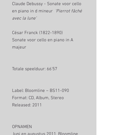
Claude Debussy - Sonate voor cello
en piano in d mineur
'Pierrot fâché
avec la lune'
César Franck (1822-1890)
Sonate voor cello en piano in A
majeur
Totale speelduur: 66'57
Label: Bloomline ‎– BS11-090
Format: CD, Album, Stereo
Released: 2011
OPNAMEN
Juni en augustus 2011, Bloomline