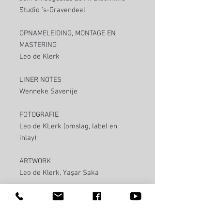
Studio 's-Gravendeel
OPNAMELEIDING, MONTAGE EN
MASTERING
Leo de Klerk
LINER NOTES
Wenneke Savenije
FOTOGRAFIE
Leo de KLerk (omslag, label en
inlay)
ARTWORK
Leo de Klerk, Yaşar Saka
www.harmonischearchitectuur.nl
www.mariettapetkova.com