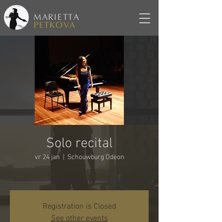
MARIETTA
PETKOVA
Solo recital
vr 24 jan
  |  
Schouwburg Odeon
Registration is Closed
See other events