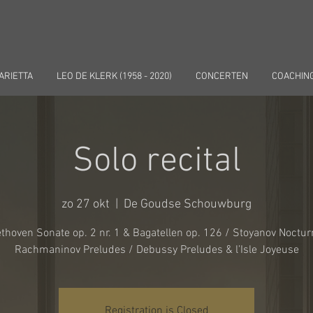
ARIETTA
LEO DE KLERK (1958 - 2020)
CONCERTEN
COACHIN
Solo recital
zo 27 okt
  |  
De Goudse Schouwburg
thoven Sonate op. 2 nr. 1 & Bagatellen op. 126 / Stoyanov Noctur
Rachmaninov Preludes / Debussy Preludes & l’Isle Joyeuse
Registration is Closed