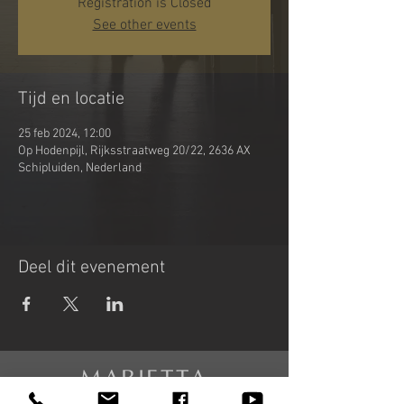
Registration is Closed
See other events
Tijd en locatie
25 feb 2024, 12:00
Op Hodenpijl, Rijksstraatweg 20/22, 2636 AX
Schipluiden, Nederland
Deel dit evenement
MARIETTA
PETKOVA