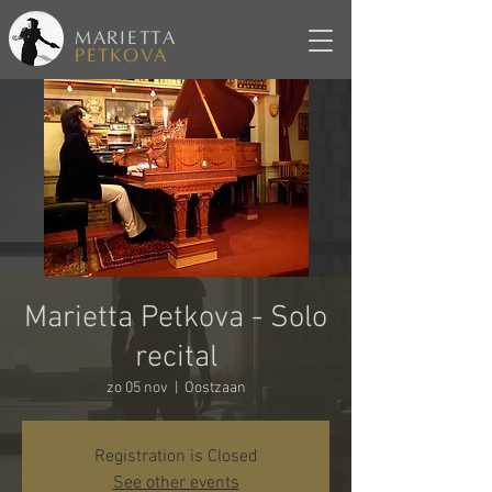
MARIETTA
PETKOVA
Marietta Petkova - Solo
recital
zo 05 nov
  |  
Oostzaan
Registration is Closed
See other events