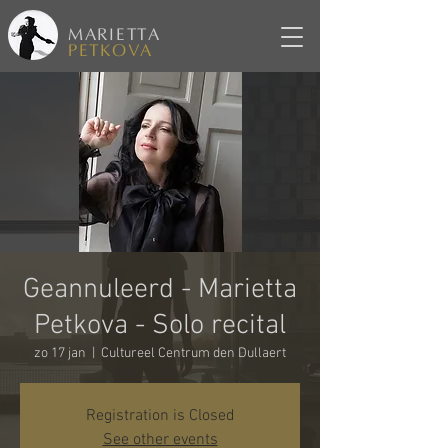
MARIETTA
PETKOVA
Geannuleerd - Marietta
Petkova - Solo recital
zo 17 jan
  |  
Cultureel Centrum den Dullaert
Registration is Closed
See other events