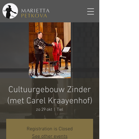
MARIETTA
PETKOVA
Cultuurgebouw Zinder
(met Carel Kraayenhof)
zo 29 okt
  |  
Tiel
Registration is Closed
See other events