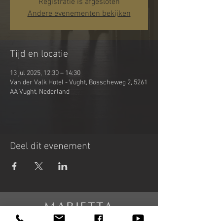
Registratie is afgesloten
Andere evenementen bekijken
Tijd en locatie
13 jul 2025, 12:30 – 14:30
Van der Valk Hotel - Vught, Bosscheweg 2, 5261
AA Vught, Nederland
Deel dit evenement
MARIETTA
PETKOVA