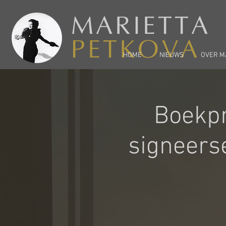
MARIETTA
PETKOVA
HOME
NIEUWS
OVER M
Boekpr
signeerse